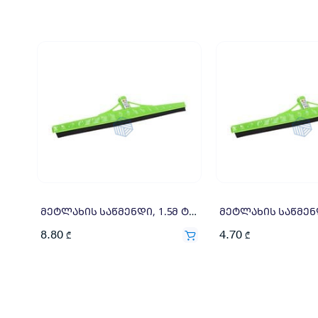
მეტლახის საწმენდი, 1.5მ ტარით, 70სმ რეზინით
8.80
4.70
₾
₾