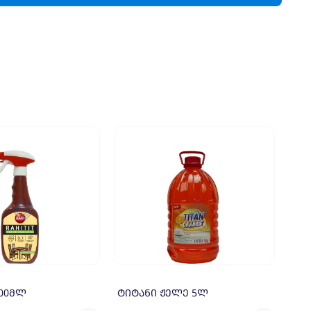
400მლ
ტიტანი ჟელე 5ლ