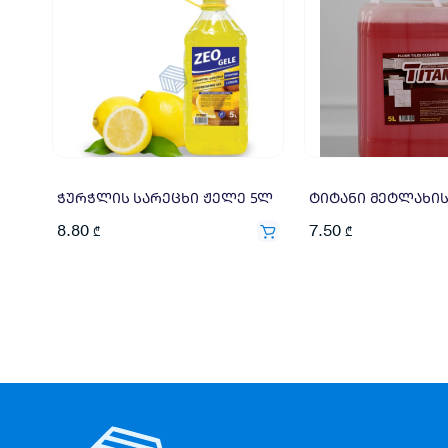
ჭურჭლის სარეცხი ჟელე 5ლ
8.80
7.50
₾
₾