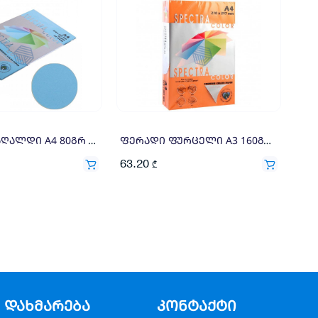
ფერადი ქაღალდი A4 80გრ 100ფ ცისფერი
ფერადი ფურცელი A3 160გრ 250ფ ნარინჯისფერი
63.20
₾
დახმარება
კონტაქტი