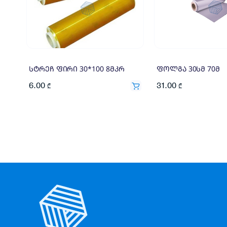
სტრეჩ ფირი 30*100 8მკრ
ფოლგა 30სმ 70მ
6.00
31.00
₾
₾