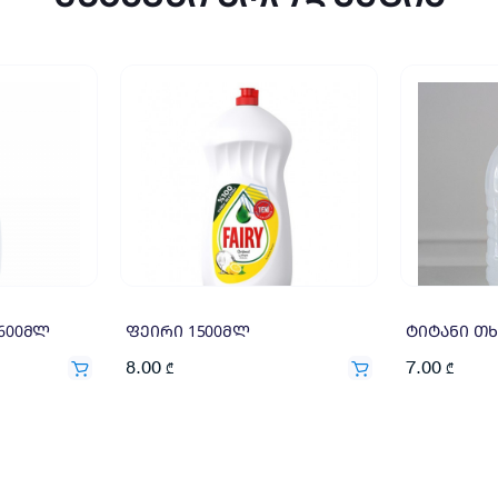
 600მლ
ფეირი 1500მლ
ტიტანი თხ
8.00
7.00
₾
₾