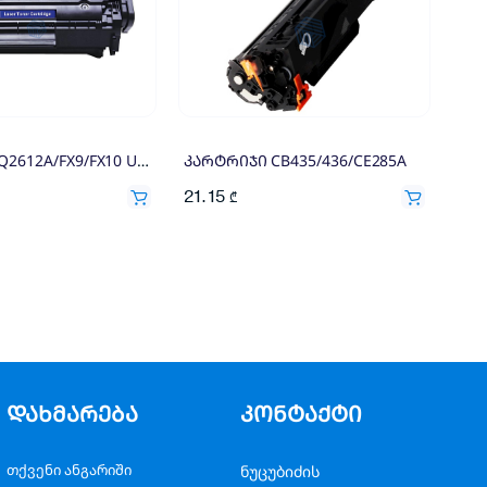
კარტრიჯი Q2612A/FX9/FX10 Universal
კარტრიჯი CB435/436/CE285A
21.15
₾
დახმარება
კონტაქტი
თქვენი ანგარიში
ნუცუბიძის