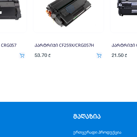
 CRG057
კარტრიჯი CF259X/CRG057H
53.70
21.50
₾
₾
მაღაზია
ერთჯერადი პროდუქცია