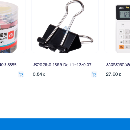
40ც 8555
კლიფსი 15მმ Deli 1=12×0.07
0.84
27.60
₾
₾