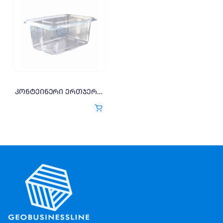
კონტეინერი ერთჯერადი 2000გრ 1=100X0.3