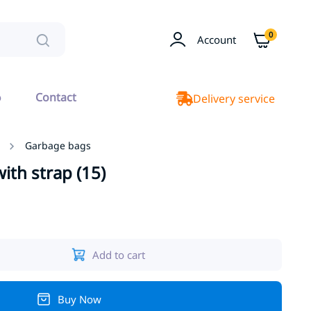
0
Account
ა
Contact
Delivery service
Garbage bags
ith strap (15)
Add to cart
Buy Now