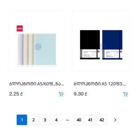
ბლოკნოტი A5/60ფ.,ზამბარაზე LA560-1 , DELI
ბლოკნოტი A5 120ფურც. უჯრა N001 , DELI
2.25
9.30
₾
₾
…
1
2
3
4
40
41
42